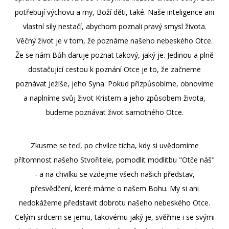
potřebují výchovu a my, Boží děti, také. Naše inteligence ani
vlastní síly nestačí, abychom poznali pravý smysl života.
Věčný život je v tom, že poznáme našeho nebeského Otce.
Že se nám Bůh daruje poznat takový, jaký je. Jedinou a plně
dostačující cestou k poznání Otce je to, že začneme
poznávat Ježíše, jeho Syna. Pokud přizpůsobíme, obnovíme
a naplníme svůj život Kristem a jeho způsobem života,
budeme poznávat život samotného Otce.
Zkusme se teď, po chvilce ticha, kdy si uvědomíme
přítomnost našeho Stvořitele, pomodlit modlitbu "Otče náš"
- a na chvilku se vzdejme všech našich představ,
přesvědčení, které máme o našem Bohu. My si ani
nedokážeme představit dobrotu našeho nebeského Otce.
Celým srdcem se jemu, takovému jaký je, svěřme i se svými