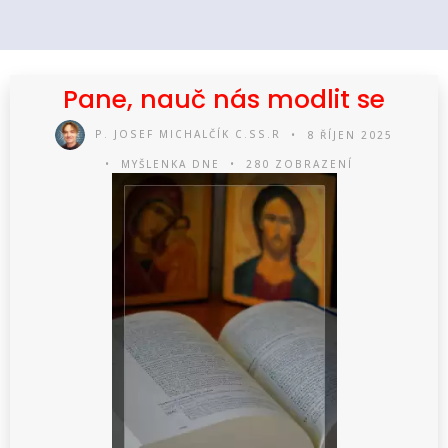
Pane, nauč nás modlit se
P. JOSEF MICHALČÍK C.SS.R
8 ŘÍJEN 2025
MYŠLENKA DNE
280 ZOBRAZENÍ