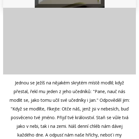
Jednou se Ježíš na nějakém skrytém místě modlil; když
přestal, řekl mu jeden z jeho učedníků: "Pane, nauč nás
modlit se, jako tomu učil své učedníky i Jan." Odpověděl jim:
"Když se modlíte, říkejte: Otče náš, jenž jsi v nebesích, buď
posvěceno tvé jméno. Přijď tvé království. Staň se vůle tvá
jako v nebi, tak i na zemi. Náš denní chléb nám dávej
každého dne. A odpusť nám naše hříchy, neboť i my