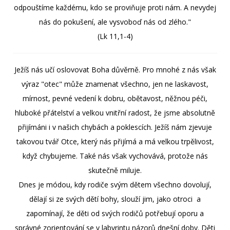
odpouštíme každému, kdo se proviňuje proti nám. A nevydej
nás do pokušení, ale vysvoboď nás od zlého."
(Lk 11,1-4)
Ježíš nás učí oslovovat Boha důvěrně. Pro mnohé z nás však
výraz "otec" může znamenat všechno, jen ne laskavost,
mírnost, pevné vedení k dobru, obětavost, něžnou péči,
hluboké přátelství a velkou vnitřní radost, že jsme absolutně
přijímáni i v našich chybách a poklescích. Ježíš nám zjevuje
takovou tvář Otce, který nás přijímá a má velkou trpělivost,
když chybujeme. Také nás však vychovává, protože nás
skutečně miluje.
Dnes je módou, kdy rodiče svým dětem všechno dovolují,
dělají si ze svých dětí bohy, slouží jim, jako otroci a
zapomínají, že děti od svých rodičů potřebují oporu a
správné zorientování se v labyrintu názorů dnešní doby. Děti