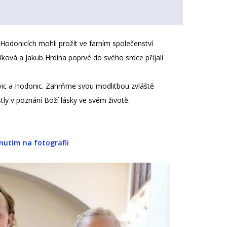
v Hodonicích mohli prožít ve farním společenství
líková a Jakub Hrdina poprvé do svého srdce přijali
asovic a Hodonic. Zahrňme svou modlitbou zvláště
stly v poznání Boží lásky ve svém životě.
knutím na fotografii