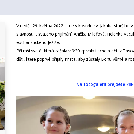
V neděli 29. května 2022 jsme v kostele sv. Jakuba staršího 
slavnost 1. svatého přijímání. Anička Miléřová, Helenka Vacu
eucharistického Ježíše.
Při mši svaté, která začala v 9:30 zpívala i schola dětí z T
děti, které poprvé přijaly Krista, aby zůstaly Bohu věrné a ro
Na fotogalerii přejdete kli