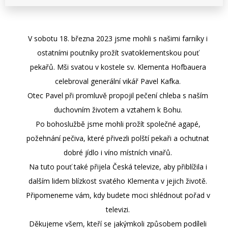
V sobotu 18. března 2023 jsme mohli s našimi farníky i
ostatními poutníky prožít svatoklementskou pouť
pekařů. Mši svatou v kostele sv. Klementa Hofbauera
celebroval generální vikář Pavel Kafka.
Otec Pavel při promluvě propojil pečení chleba s naším
duchovním životem a vztahem k Bohu.
Po bohoslužbě jsme mohli prožít společné agapé,
požehnání pečiva, které přivezli polští pekaři a ochutnat
dobré jídlo i víno místních vinařů.
Na tuto pouť také přijela Česká televize, aby přiblížila i
dalším lidem blízkost svatého Klementa v jejich životě.
Připomeneme vám, kdy budete moci shlédnout pořad v
televizi.
Děkujeme všem, kteří se jakýmkoli způsobem podíleli